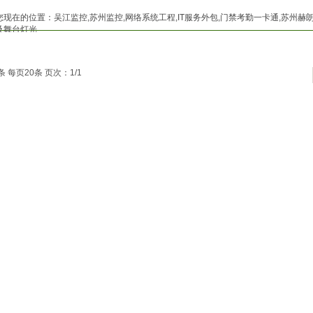
您现在的位置：
吴江监控,苏州监控,网络系统工程,IT服务外包,门禁考勤一卡通,苏州
及舞台灯光
条 每页20条 页次：1/1